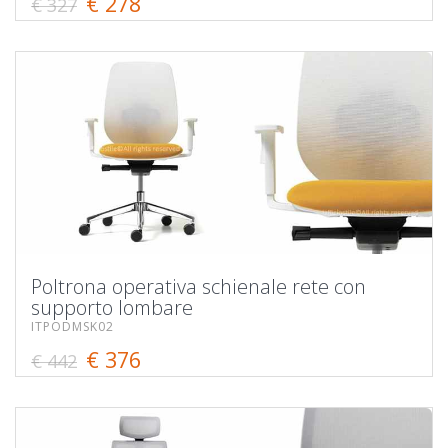
€ 278
€ 327
Poltrona operativa schienale rete con
supporto lombare
ITPODMSK02
€ 376
€ 442