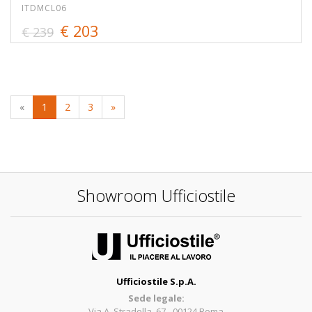
ITDMCL06
€ 203
€ 239
«
1
2
3
»
Showroom Ufficiostile
Ufficiostile S.p.A.
Sede legale:
Via A. Stradella, 67 - 00124 Roma