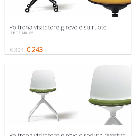
Poltrona visitatore girevole su ruote
ITPODMKI05
€ 243
€ 304
Poltrona visitatore girevole seduta rivestita