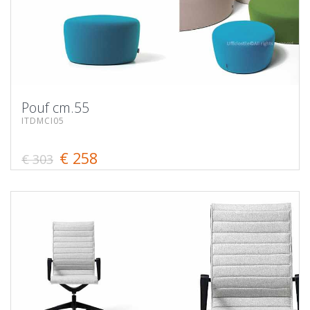
Pouf cm.55
ITDMCI05
€ 258
€ 303