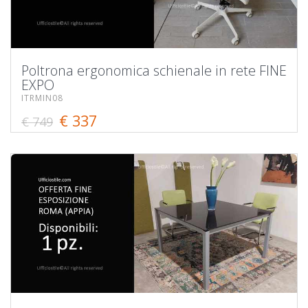
Poltrona ergonomica schienale in rete FINE
EXPO
ITRMIN08
€ 337
€ 749