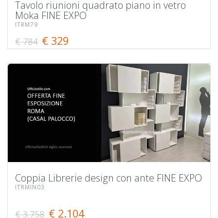
Tavolo riunioni quadrato piano in vetro
Moka FINE EXPO
ITRM79
€ 329
€ 784
Coppia Librerie design con ante FINE EXPO
ITRMIN03
€ 2.104
€ 3.758