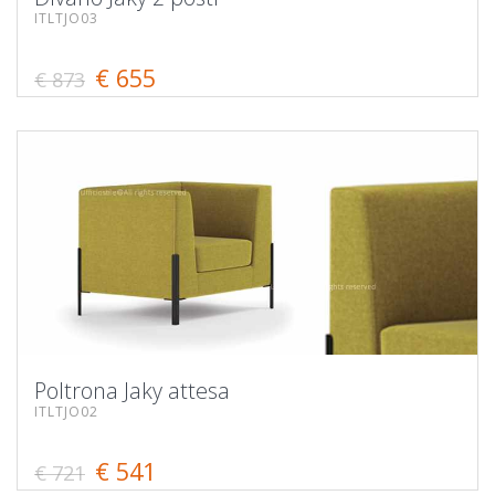
ITLTJO03
€ 655
€ 873
Poltrona Jaky attesa
ITLTJO02
€ 541
€ 721