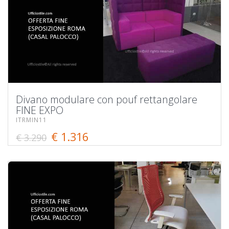
Divano modulare con pouf rettangolare
FINE EXPO
ITRMIN11
€ 1.316
€ 3.290