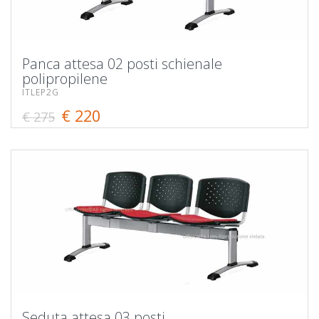
Panca attesa 02 posti schienale
polipropilene
ITLEP2G
€ 220
€ 275
Seduta attesa 03 posti