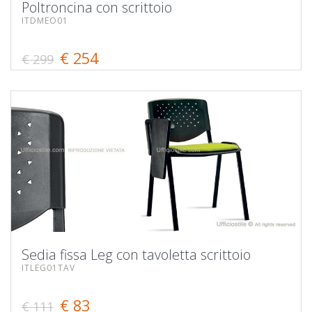
Poltroncina con scrittoio
ITDMEO01
€ 254
€ 299
Sedia fissa Leg con tavoletta scrittoio
ITLEG01TAV
€ 83
€ 111