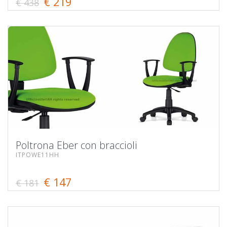
€ 219
€ 438
Poltrona Eber con braccioli
ITPOWE11HH
€ 147
€ 181