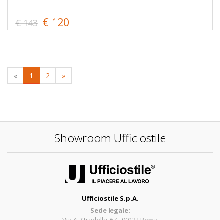
€ 120
€ 143
«
1
2
»
Showroom Ufficiostile
Ufficiostile S.p.A.
Sede legale:
Via A. Stradella, 67 - 00124 Roma