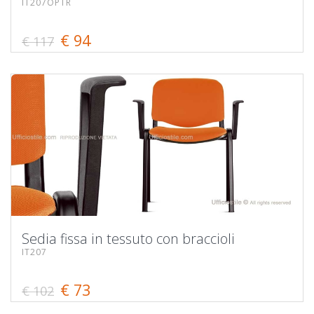
IT207OPTR
€ 94
€ 117
Sedia fissa in tessuto con braccioli
IT207
€ 73
€ 102