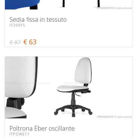
Sedia fissa in tessuto
IT209TS
€ 63
€ 87
Poltrona Eber oscillante
ITPOWE11