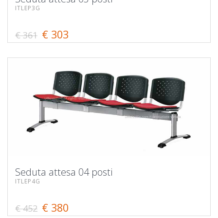
ITLEP3G
€ 303
€ 361
Seduta attesa 04 posti
ITLEP4G
€ 380
€ 452