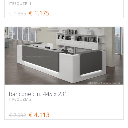
ITREQUZE11
€ 1.175
€ 1.865
Bancone cm. 445 x 231
ITREQUZE12
€ 4.113
€ 7.092