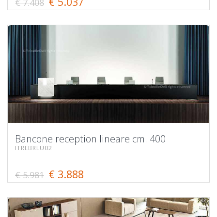
€ 5.037
€ 7.408
Bancone reception lineare cm. 400
ITREBRLU02
€ 3.888
€ 5.981