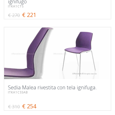
ignifugo
ITKA1CTS
€ 221
€ 270
Sedia Malea rivestita con tela ignifuga.
ITKA1CSSAB
€ 254
€ 310