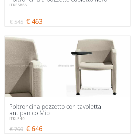
ITKPS88N
€ 463
€ 545
Poltroncina pozzetto con tavoletta
antipanico Mip
ITKLP40
€ 646
€ 760