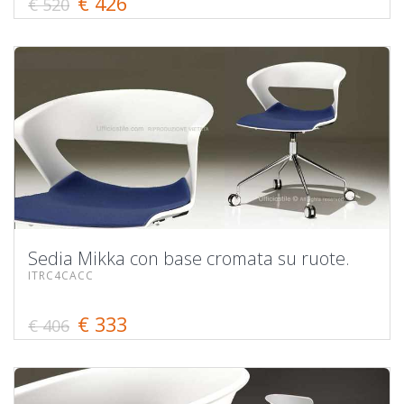
€ 426
€ 520
Sedia Mikka con base cromata su ruote.
ITRC4CACC
€ 333
€ 406