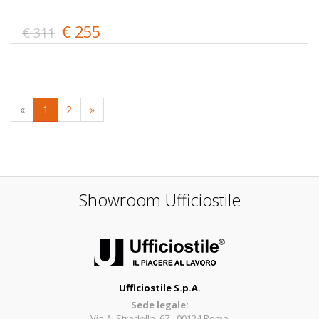
€ 255
€ 311
«
1
2
»
Showroom Ufficiostile
Ufficiostile S.p.A.
Sede legale:
Via A. Stradella, 67 - 00124 Roma