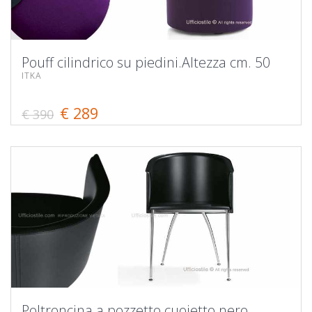
Pouff cilindrico su piedini.Altezza cm. 50
ITKA
€ 289
€ 390
Poltroncina a pozzetto cuoietto nero