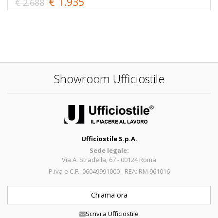
€ 1.935
€ 2.688
Showroom Ufficiostile
Ufficiostile S.p.A.
Sede legale:
Via A. Stradella, 67 - 00124 Roma
P.iva e C.F.: 06049991000 - REA: RM 961016
Chiama ora
Scrivi a Ufficiostile