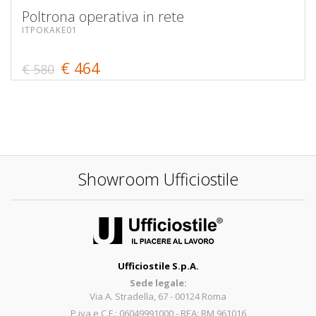
Poltrona operativa in rete
ITPOKAKE01
€ 464
€ 580
Showroom Ufficiostile
Ufficiostile S.p.A.
Sede legale:
Via A. Stradella, 67 - 00124 Roma
P.iva e C.F.: 06049991000 - REA: RM 961016