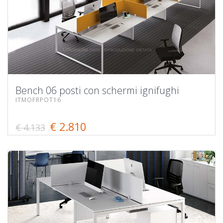
Bench 06 posti con schermi ignifughi
ITMOFRPOT16
€ 2.810
€ 4.133