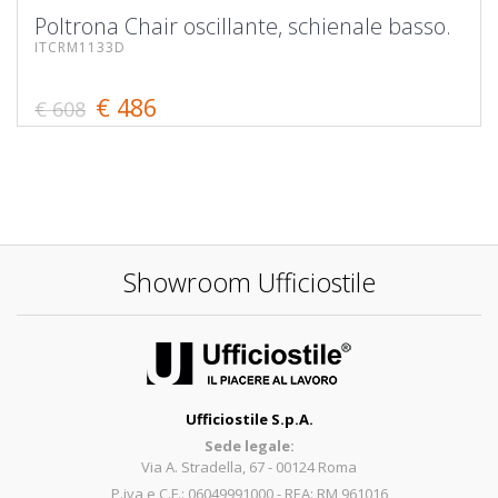
Poltrona Chair oscillante, schienale basso.
ITCRM1133D
€ 486
€ 608
Showroom Ufficiostile
Ufficiostile S.p.A.
Sede legale:
Via A. Stradella, 67 - 00124 Roma
P.iva e C.F.: 06049991000 - REA: RM 961016