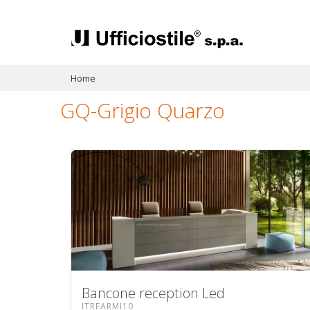
Home
GQ-Grigio Quarzo
Bancone reception Led
ITREARMI10