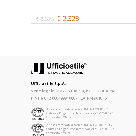
€ 2.328
€ 3.325
Ufficiostile S.p.A.
Sede legale:
Via A. Stradella, 67 - 00124 Roma
P.iva e C.F.: 06049991000 - REA: RM 961016
Azienda certificata a norma UNI EN ISO 9001:2015
Codice dell'organismo di certificazione: 1-421-001-015
Certificato NÂ°8557
Azienda certificata a norma UNI EN ISO 14001:2015
Codice dell'organismo di certificazione: 1-421-001-025
Certificato NÂ°6595