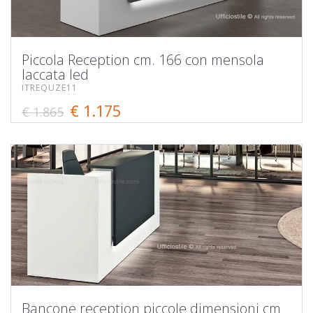
Piccola Reception cm. 166 con mensola
laccata led
ITREQUZE11
€ 1.175
€ 1.865
Bancone reception piccole dimensioni cm