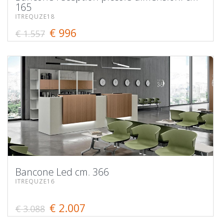
165
ITREQUZE18
€ 996
€ 1.557
Bancone Led cm. 366
ITREQUZE16
€ 2.007
€ 3.088