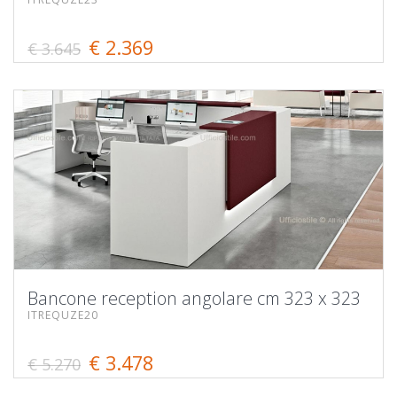
€ 2.369
€ 3.645
Bancone reception angolare cm 323 x 323
ITREQUZE20
€ 3.478
€ 5.270