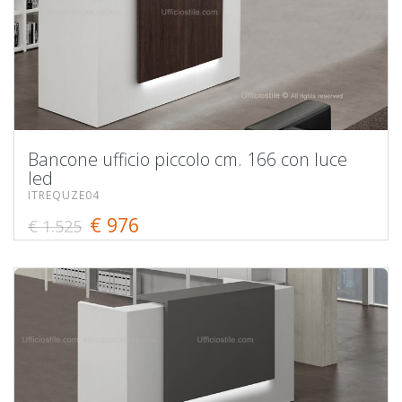
Bancone ufficio piccolo cm. 166 con luce
led
ITREQUZE04
€ 976
€ 1.525