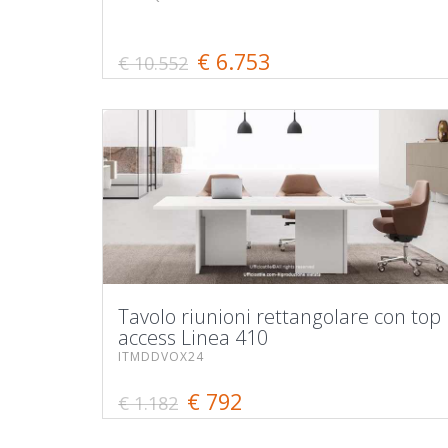
€ 6.753
€ 10.552
Tavolo riunioni rettangolare con top
access Linea 410
ITMDDVOX24
€ 792
€ 1.182