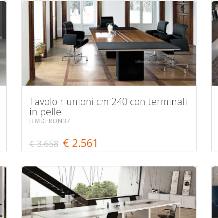
Tavolo riunioni cm 240 con terminali
in pelle
ITMDFRON37
€ 2.561
€ 3.658