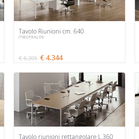
Tavolo Riunioni cm. 640
ITMOFRAL09
€ 4.344
€ 6.205
Tavolo riunioni rettangolare L.360