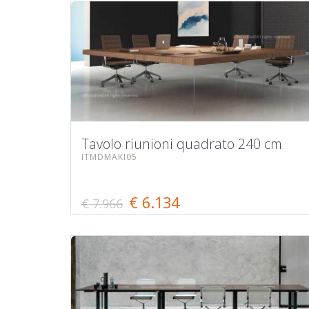
Tavolo riunioni quadrato 240 cm
ITMDMAKI05
€ 6.134
€ 7.966