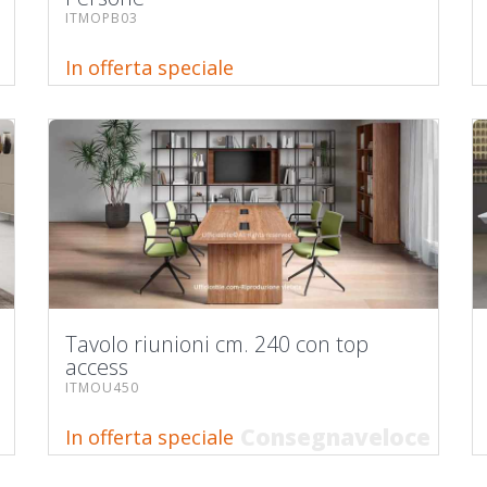
ITMOPB03
In offerta speciale
Tavolo riunioni cm. 240 con top
access
ITMOU450
Consegnaveloce
In offerta speciale