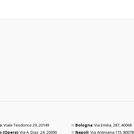
o
: Viale Teodorico 29, 20149
Bologna
: Via Emilia, 287, 40068
o (Opera)
: Via A. Diaz ,24, 20090
Napoli
: Via Antiniana,115, 80078