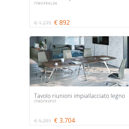
ITMOFRAL06
€ 892
€ 1.275
Tavolo riunioni impiallacciato legno
ITMDFRSP07
€ 3.704
€ 5.291