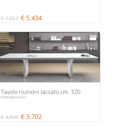
€ 5.434
€ 7.057
Tavolo riunioni laccato cm. 320
ITMDMAHA07
€ 3.702
€ 4.808