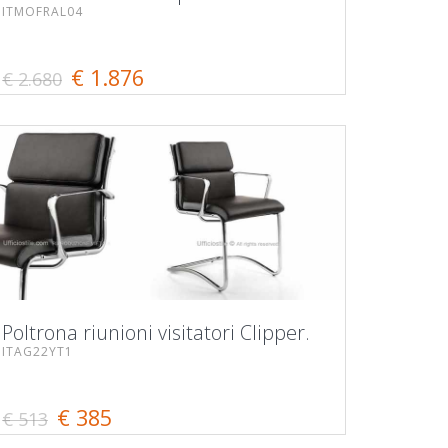
ITMOFRAL04
€ 1.876
€ 2.680
Poltrona riunioni visitatori Clipper.
ITAG22YT1
€ 385
€ 513