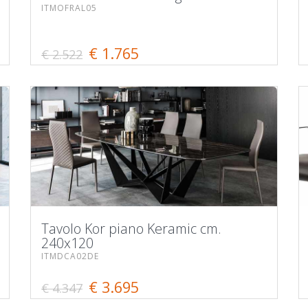
ITMOFRAL05
€ 1.765
€ 2.522
Tavolo Kor piano Keramic cm.
240x120
ITMDCA02DE
€ 3.695
€ 4.347