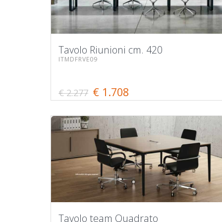
Tavolo Riunioni cm. 420
ITMDFRVE09
€ 1.708
€ 2.277
Tavolo team Quadrato