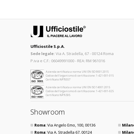
Ufficiostile S.p.A.
Sede legale:
Via A. Stradella, 67 - 00124 Roma
P.iva e C.F.: 06049991000 - REA: RM 961016
Azienda certificata a norma UNI EN ISO 9001:2015
Codice dell'organismo di certificazione: 1-421-001-015
Certificato NÂ°8557
Azienda certificata a norma UNI EN ISO 14001:2015
Codice dell'organismo di certificazione: 1-421-001-025
Certificato NÂ°6595
Showroom
Roma
: Via Angelo Emo, 100, 00136
Milan
Roma
: Via A. Stradella 67, 00124
Milan