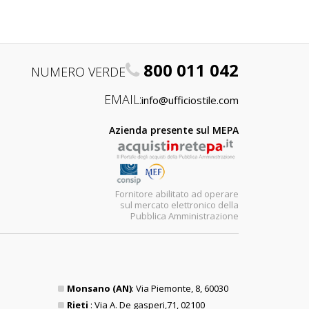
800 011 042
NUMERO VERDE
EMAIL:
info@ufficiostile.com
Azienda presente sul MEPA
Fornitore abilitato ad operare
sul mercato elettronico della
Pubblica Amministrazione
Monsano (AN)
: Via Piemonte, 8, 60030
Rieti
: Via A. De gasperi,71, 02100