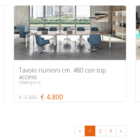
Tavolo riunioni cm. 480 con top
access
ITMDQU10
€ 4.800
€ 7.385
«
1
2
3
»