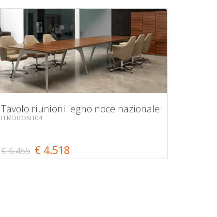
Tavolo riunioni legno noce nazionale
ITMDBOSH04
€ 4.518
€ 6.455