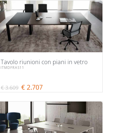
Tavolo riunioni con piani in vetro
ITMDFRAS11
€ 2.707
€ 3.609