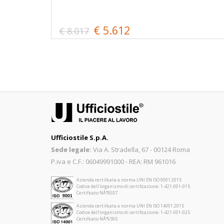
€ 5.612
€ 8.017
Ufficiostile S.p.A.
Sede legale:
Via A. Stradella, 67 - 00124 Roma
P.iva e C.F.: 06049991000 - REA: RM 961016
Azienda certificata a norma UNI EN ISO 9001:2015
Codice dell'organismo di certificazione: 1-421-001-015
Certificato NÂ°8557
Azienda certificata a norma UNI EN ISO 14001:2015
Codice dell'organismo di certificazione: 1-421-001-025
Certificato NÂ°6595