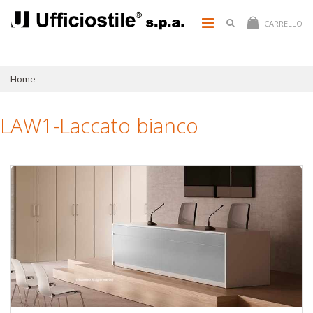
CARRELLO
Home
LAW1-Laccato bianco