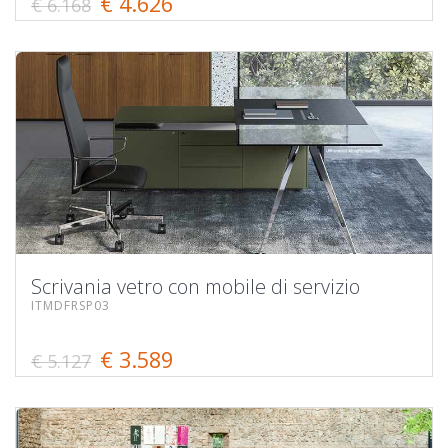
€ 4.626
€ 6.168
Scrivania vetro con mobile di servizio
ITMDFRSP03
€ 3.589
€ 5.127