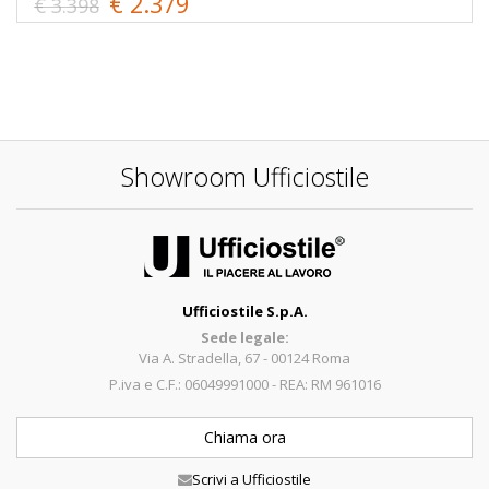
€ 2.379
€ 3.398
Showroom Ufficiostile
Ufficiostile S.p.A.
Sede legale:
Via A. Stradella, 67 - 00124 Roma
P.iva e C.F.: 06049991000 - REA: RM 961016
Chiama ora
Scrivi a Ufficiostile