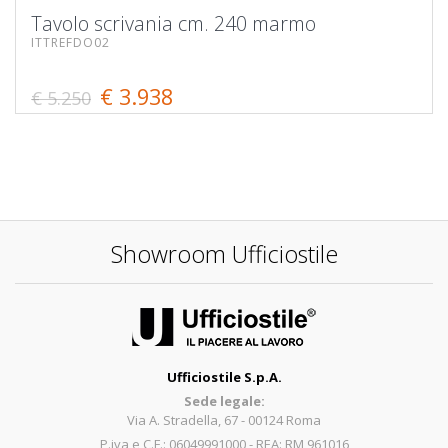
Tavolo scrivania cm. 240 marmo
ITTREFDO02
€ 3.938
€ 5.250
Showroom Ufficiostile
Ufficiostile S.p.A.
Sede legale:
Via A. Stradella, 67 - 00124 Roma
P.iva e C.F.: 06049991000 - REA: RM 961016