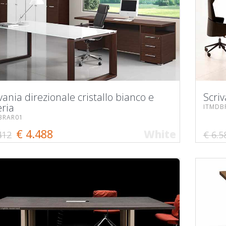
vania direzionale cristallo bianco e
Scriv
eria
ITMDB
BRAR01
€ 4.488
White
412
€ 6.5