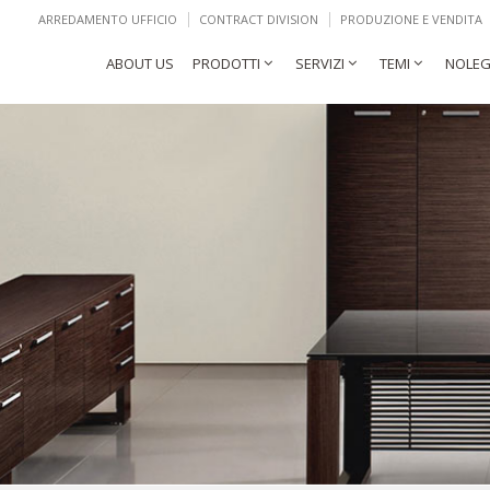
ARREDAMENTO UFFICIO
CONTRACT DIVISION
PRODUZIONE E VENDITA
ABOUT US
PRODOTTI
SERVIZI
TEMI
NOLEG
Scrivania design piano crist