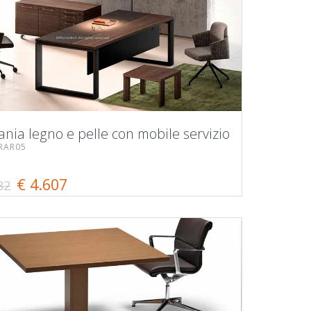
ania legno e pelle con mobile servizio
RAR05
€ 4.607
82