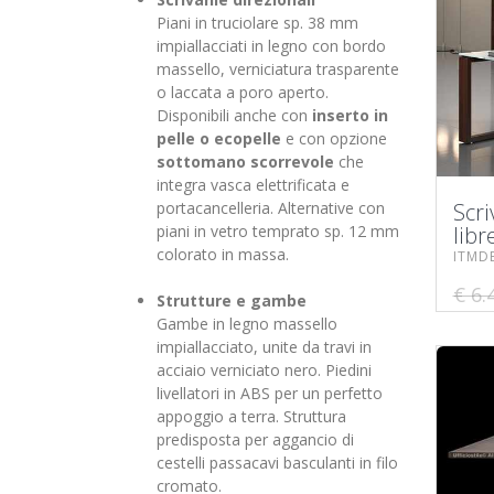
Piani in truciolare sp. 38 mm
impiallacciati in legno con bordo
massello, verniciatura trasparente
o laccata a poro aperto.
Disponibili anche con
inserto in
pelle o ecopelle
e con opzione
sottomano scorrevole
che
integra vasca elettrificata e
portacancelleria. Alternative con
Scri
piani in vetro temprato sp. 12 mm
libr
colorato in massa.
ITMD
€ 6.
Strutture e gambe
Gambe in legno massello
impiallacciato, unite da travi in
acciaio verniciato nero. Piedini
livellatori in ABS per un perfetto
appoggio a terra. Struttura
predisposta per aggancio di
cestelli passacavi basculanti in filo
cromato.