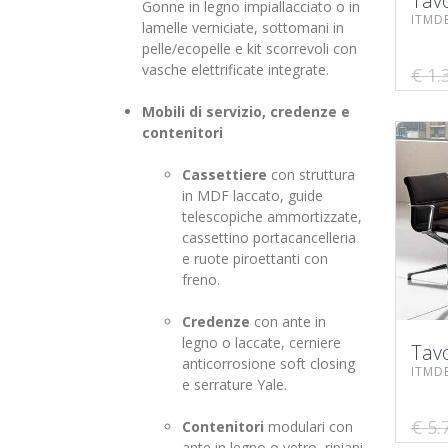
Tavo
Gonne in legno impiallacciato o in
ITMD
lamelle verniciate, sottomani in
pelle/ecopelle e kit scorrevoli con
vasche elettrificate integrate.
€ 1.
Mobili di servizio, credenze e
contenitori
Cassettiere
con struttura
in MDF laccato, guide
telescopiche ammortizzate,
cassettino portacancelleria
e ruote piroettanti con
freno.
Credenze
con ante in
legno o laccate, cerniere
Tavo
anticorrosione soft closing
ITMD
e serrature Yale.
€ 5.
Contenitori
modulari con
ante in legno o vetro, ripiani