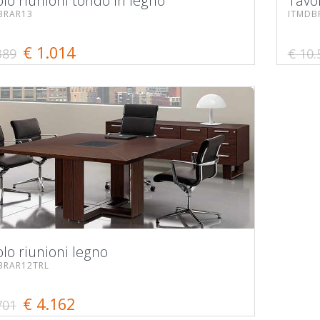
lo riunioni tondo in legno
Tavol
BRAR13
ITMDB
€ 1.014
389
€ 10.
lo riunioni legno
BRAR12TRL
€ 4.162
701