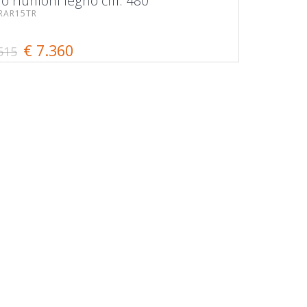
o riunioni legno cm. 480
RAR15TR
€ 7.360
515