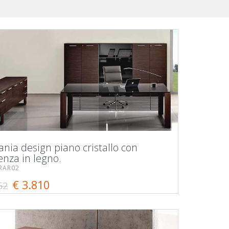
ania design piano cristallo con
enza in legno.
RAR02
€ 3.810
62