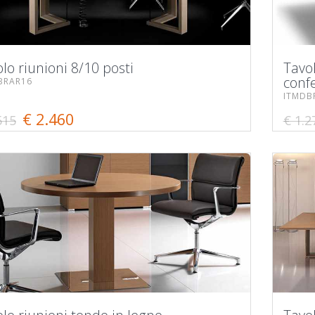
lo riunioni 8/10 posti
Tavo
conf
BRAR16
ITMDB
€ 2.460
515
€ 1.2