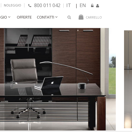
800 011 042
IT
EN
|
NOLEGGIO
GIO
OFFERTE
CONTATTI
CARRELLO
allo con credenza in legno.
€ 3.810