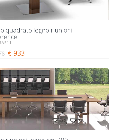
lo quadrato legno riunioni
erence
RAR11
€ 933
78