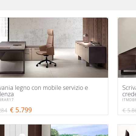
vania legno con mobile servizio e
Scriv
denza
cred
BRAR17
ITMDB
€ 5.799
284
€ 5.8