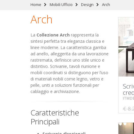
Home
Mobili Ufficio
Design
Arch
Arch
La
Collezione Arch
rappresenta la
sintesi perfetta tra eleganza classica e
linee moderne. La caratteristica gamba
ad anello, alleggerita da una lavorazione
rastremata, definisce uno stile unico e
distintivo. Scrivanie, tavoli riunione e
mobili coordinati si distinguono per l’uso
di materiali nobili come legno, vetro e
pelle, uniti a soluzioni funzionali per
Scri
cablaggio e archiviazione.
cre
ITMD
€ 8.
Caratteristiche
Principali
Scrivanie direzionali