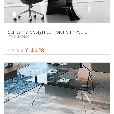
Scrivania design con piano in vetro
ITMDMAOL01
€ 4.428
€ 5.904