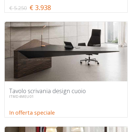
€ 3.938
€ 5.250
Tavolo scrivania design cuoio
ITMD4MEU01
In offerta speciale