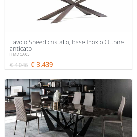
Tavolo Speed cristallo, base lnox o Ottone
anticato
ITMDCA05
€ 3.439
€ 4.046