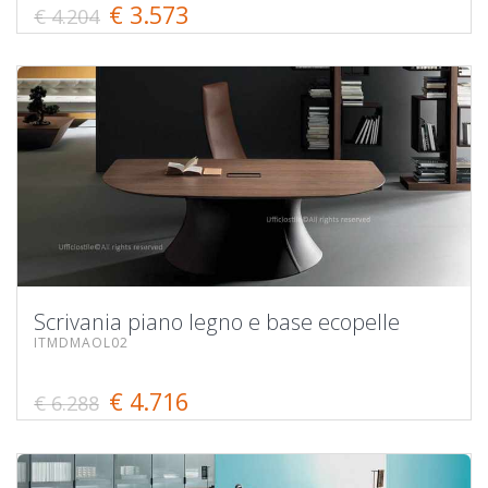
€ 3.573
€ 4.204
Scrivania piano legno e base ecopelle
ITMDMAOL02
€ 4.716
€ 6.288