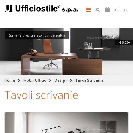
CARRELLO
Scrivania direzionale con piano elevabile
€ 6.030
Home
Mobili Ufficio
Design
Tavoli Scrivanie
Tavoli scrivanie