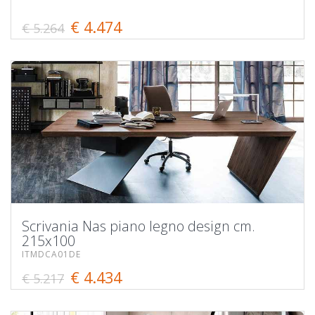
€ 4.474
€ 5.264
Scrivania Nas piano legno design cm.
215x100
ITMDCA01DE
€ 4.434
€ 5.217