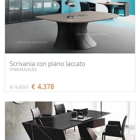
Scrivania con piano laccato
ITMDMAOL03
€ 4.378
€ 5.837