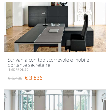
Scrivania con top scorrevole e mobile
portante secretaire.
ITMDFRON20
€ 3.836
€ 5.480