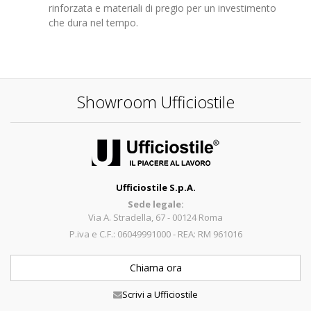
rinforzata e materiali di pregio per un investimento
che dura nel tempo.
Showroom Ufficiostile
Ufficiostile S.p.A.
Sede legale:
Via A. Stradella, 67 - 00124 Roma
P.iva e C.F.: 06049991000 - REA: RM 961016
Chiama ora
Scrivi a Ufficiostile