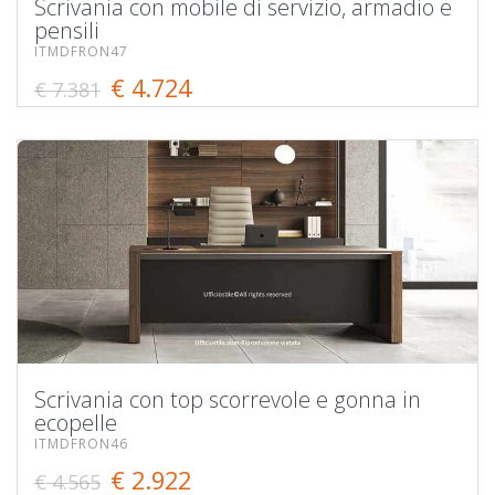
Scrivania con mobile di servizio, armadio e
pensili
ITMDFRON47
€ 4.724
€ 7.381
Scrivania con top scorrevole e gonna in
ecopelle
ITMDFRON46
€ 2.922
€ 4.565