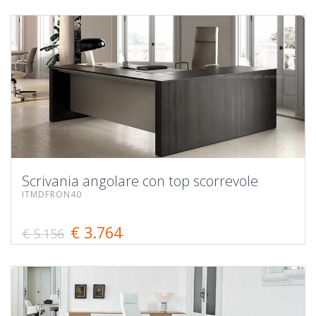
Scrivania angolare con top scorrevole
ITMDFRON40
€ 3.764
€ 5.156