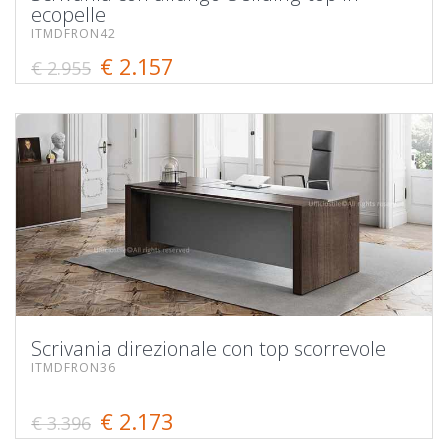
ecopelle
ITMDFRON42
€ 2.157
€ 2.955
Scrivania direzionale con top scorrevole
ITMDFRON36
€ 2.173
€ 3.396