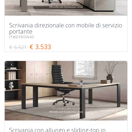
Scrivania direzionale con mobile di servizio
portante
ITMDFRON43
€ 3.533
€ 5.521
Scrivania con allungo e sliding-top in