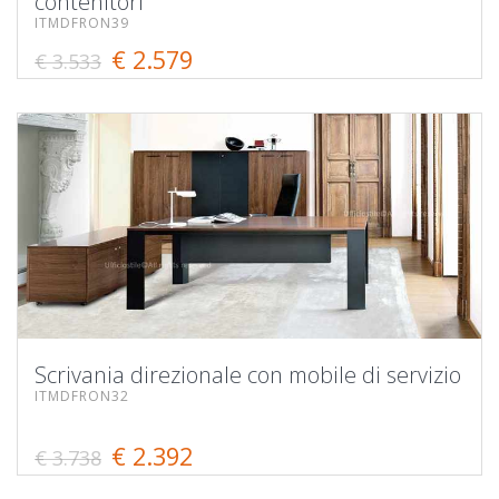
contenitori
ITMDFRON39
€ 2.579
€ 3.533
Scrivania direzionale con mobile di servizio
ITMDFRON32
€ 2.392
€ 3.738