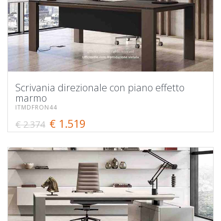
Scrivania direzionale con piano effetto
marmo
ITMDFRON44
€ 1.519
€ 2.374