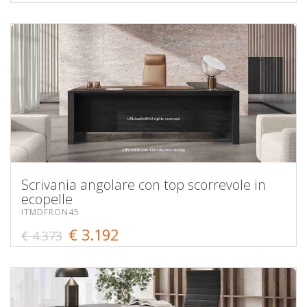
Scrivania angolare con top scorrevole in
ecopelle
ITMDFRON45
€ 3.192
€ 4.373