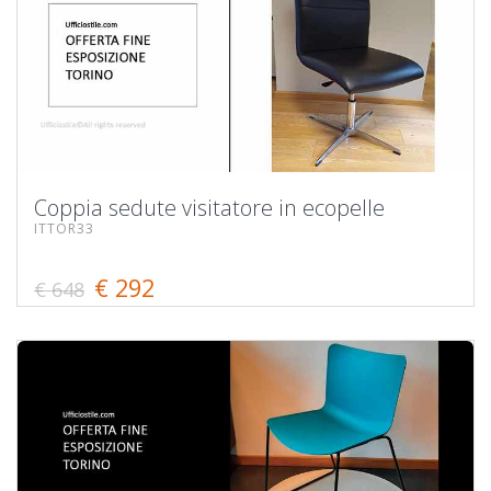
Coppia sedute visitatore in ecopelle
ITTOR33
€ 292
€ 648