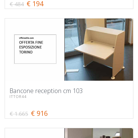
€ 194
€ 484
Bancone reception cm 103
ITTOR44
€ 916
€ 1.665