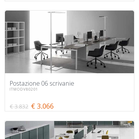
Postazione 06 scrivanie
ITMODV80201
€ 3.066
€ 3.832