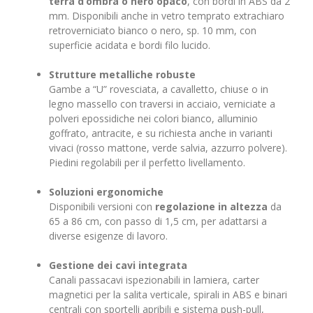
terra d’ombra o nero opaco
, con bordi in ABS da 2
mm. Disponibili anche in vetro temprato extrachiaro
retroverniciato bianco o nero, sp. 10 mm, con
superficie acidata e bordi filo lucido.
Strutture metalliche robuste
Gambe a “U” rovesciata, a cavalletto, chiuse o in
legno massello con traversi in acciaio, verniciate a
polveri epossidiche nei colori bianco, alluminio
goffrato, antracite, e su richiesta anche in varianti
vivaci (rosso mattone, verde salvia, azzurro polvere).
Piedini regolabili per il perfetto livellamento.
Soluzioni ergonomiche
Disponibili versioni con
regolazione in altezza
da
65 a 86 cm, con passo di 1,5 cm, per adattarsi a
diverse esigenze di lavoro.
Gestione dei cavi integrata
Canali passacavi ispezionabili in lamiera, carter
magnetici per la salita verticale, spirali in ABS e binari
centrali con sportelli apribili e sistema push-pull,