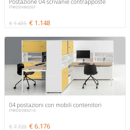
Postazione 04 scrivanie contrapposte
ITMODV80207
€ 1.148
€ 1.435
04 postazioni con mobili contenitori
ITMODV80210
€ 6.176
€ 7.720