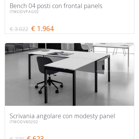
Bench 04 posti con frontal panels
ITMODVPAG02
€ 1.964
€ 3.022
Scrivania angolare con modesty panel
ITMODV80202
€ 623
€ 779