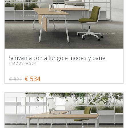
Scrivania con allungo e modesty panel
ITMODVPAG04
€ 534
€ 821