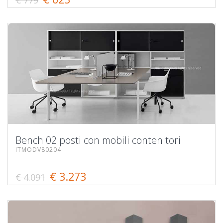
Bench 02 posti con mobili contenitori
ITMODV80204
€ 3.273
€ 4.091