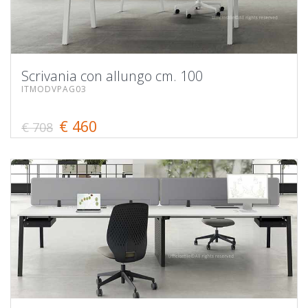
Scrivania con allungo cm. 100
ITMODVPAG03
€ 460
€ 708