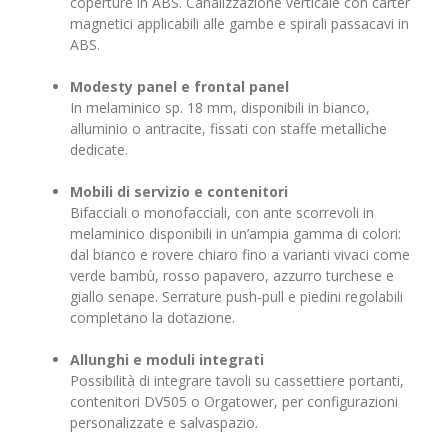
coperture in ABS. Canalizzazione verticale con carter
magnetici applicabili alle gambe e spirali passacavi in
ABS.
Modesty panel e frontal panel
In melaminico sp. 18 mm, disponibili in bianco,
alluminio o antracite, fissati con staffe metalliche
dedicate.
Mobili di servizio e contenitori
Bifacciali o monofacciali, con ante scorrevoli in
melaminico disponibili in un’ampia gamma di colori:
dal bianco e rovere chiaro fino a varianti vivaci come
verde bambù, rosso papavero, azzurro turchese e
giallo senape. Serrature push-pull e piedini regolabili
completano la dotazione.
Allunghi e moduli integrati
Possibilità di integrare tavoli su cassettiere portanti,
contenitori DV505 o Orgatower, per configurazioni
personalizzate e salvaspazio.