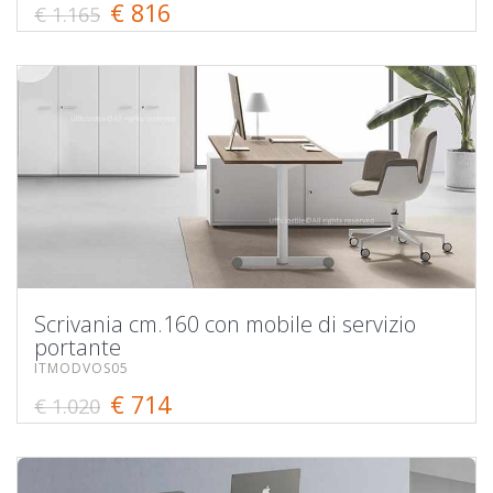
€ 816
€ 1.165
Scrivania cm.160 con mobile di servizio
portante
ITMODVOS05
€ 714
€ 1.020