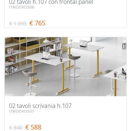
02 tavoli h.107 con frontal panel
ITMODVOS06
€ 765
€ 1.093
02 tavoli scrivania h.107
ITMODVOS07
€ 588
€ 840