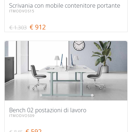
Scrivania con mobile contenitore portante
ITMODVOS15
€ 912
€ 1.303
Bench 02 postazioni di lavoro
ITMODVOS09
€ 592
€ 845