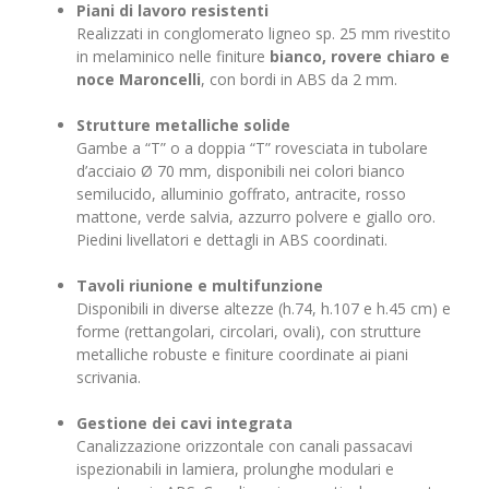
Piani di lavoro resistenti
Realizzati in conglomerato ligneo sp. 25 mm rivestito
in melaminico nelle finiture
bianco, rovere chiaro e
noce Maroncelli
, con bordi in ABS da 2 mm.
Strutture metalliche solide
Gambe a “T” o a doppia “T” rovesciata in tubolare
d’acciaio Ø 70 mm, disponibili nei colori bianco
semilucido, alluminio goffrato, antracite, rosso
mattone, verde salvia, azzurro polvere e giallo oro.
Piedini livellatori e dettagli in ABS coordinati.
Tavoli riunione e multifunzione
Disponibili in diverse altezze (h.74, h.107 e h.45 cm) e
forme (rettangolari, circolari, ovali), con strutture
metalliche robuste e finiture coordinate ai piani
scrivania.
Gestione dei cavi integrata
Canalizzazione orizzontale con canali passacavi
ispezionabili in lamiera, prolunghe modulari e