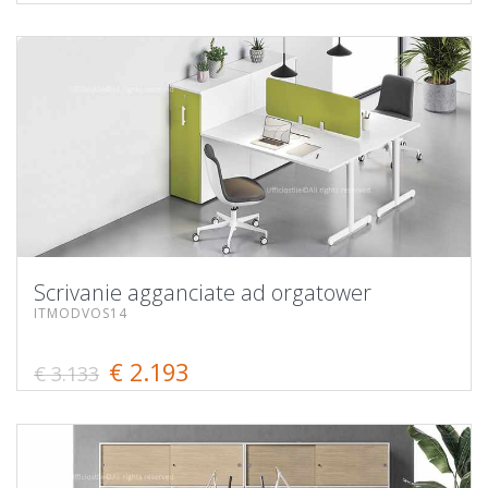
Scrivanie agganciate ad orgatower
ITMODVOS14
€ 2.193
€ 3.133