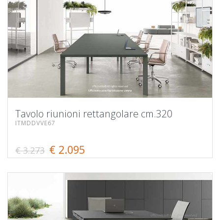
Tavolo riunioni rettangolare cm.320
ITMDDVVE67
€ 2.095
€ 3.273