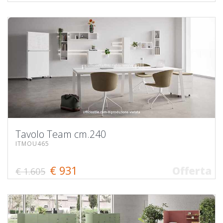
Tavolo Team cm.240
ITMOU465
€ 931
Offerta
€ 1.605