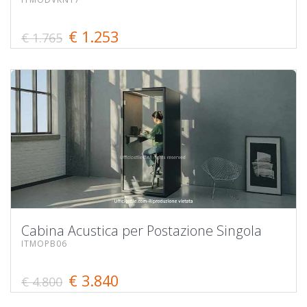
€ 1.253
€ 1.765
Cabina Acustica per Postazione Singola
ITMOPB06
€ 3.840
€ 4.800