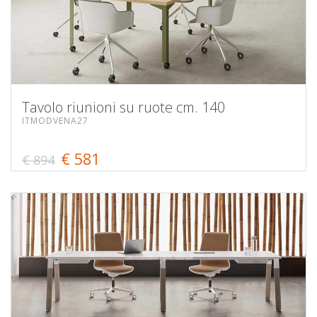
Tavolo riunioni su ruote cm. 140
ITMODVENA27
€ 581
€ 894