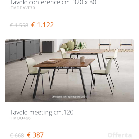
Tavolo conference cm. 320 x 80
ITMDDVVE30
€ 1.122
€ 1.558
Tavolo meeting cm.120
ITMOU466
€ 387
Offerta
€ 668