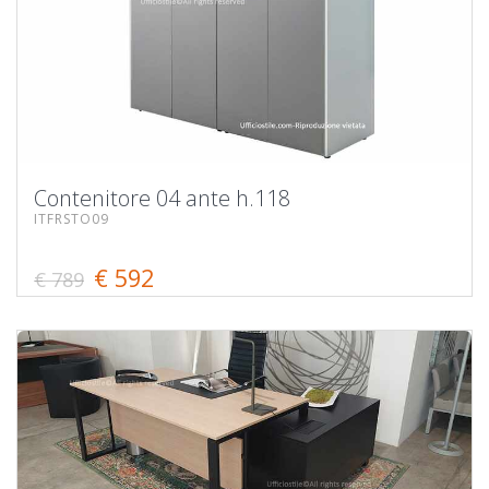
Contenitore 04 ante h.118
ITFRSTO09
€ 592
€ 789