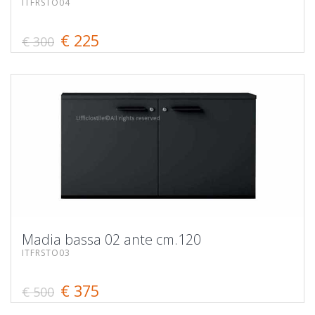
ITFRSTO04
€ 225
€ 300
Madia bassa 02 ante cm.120
ITFRSTO03
€ 375
€ 500