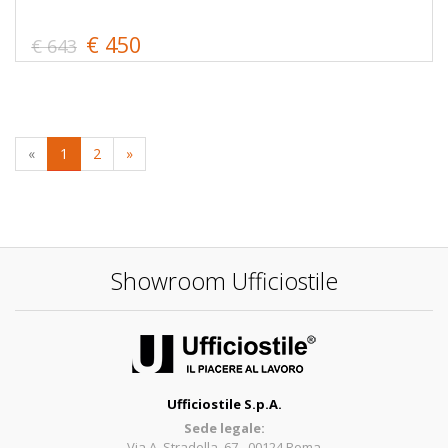
€ 450
€ 643
«
1
2
»
Showroom Ufficiostile
Ufficiostile S.p.A.
Sede legale:
Via A. Stradella, 67 - 00124 Roma