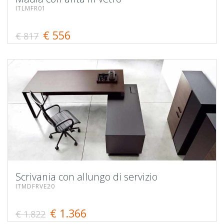
ITLMFR01
€ 556
€ 817
Scrivania con allungo di servizio
ITMDFRVE20
€ 1.366
€ 1.822