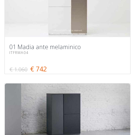
01 Madia ante melaminico
ITFRMA04
€ 742
€ 1.060