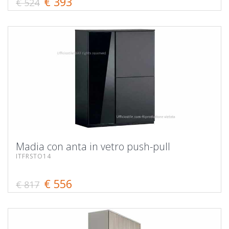
€ 393
€ 524
Madia con anta in vetro push-pull
ITFRSTO14
€ 556
€ 817