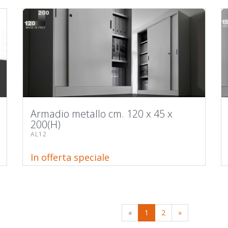
Armadio metallo cm. 120 x 45 x
200(H)
AL12
In offerta speciale
«
1
2
»