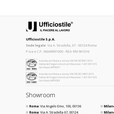
Ufficiostile S.p.A.
Sede legale:
Via A. Stradella, 67 - 00124 Roma
P.iva e C.F.: 06049991000 - REA: RM 961016
Azienda certificata a norma UNI EN ISO 9001:2015
Codice dell'organismo di certificazione: 1-421-001-015
Certificato NÂ°8557
Azienda certificata a norma UNI EN ISO 14001:2015
Codice dell'organismo di certificazione: 1-421-001-025
Certificato NÂ°6595
Showroom
Roma
: Via Angelo Emo, 100, 00136
Milan
Roma
: Via A. Stradella 67, 00124
Milan