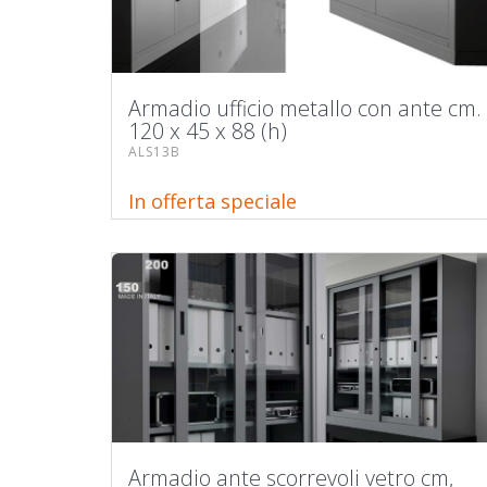
Armadio ufficio metallo con ante cm.
120 x 45 x 88 (h)
ALS13B
In offerta speciale
Armadio ante scorrevoli vetro cm,