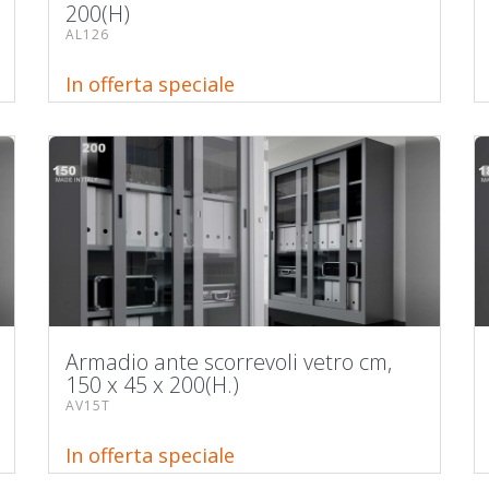
200(H)
AL126
In offerta speciale
Armadio ante scorrevoli vetro cm,
150 x 45 x 200(H.)
AV15T
In offerta speciale