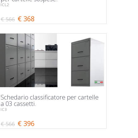
ICL2
€ 368
€ 566
Schedario classificatore per cartelle
a 03 cassetti.
IC3
€ 396
€ 566