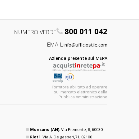
800 011 042
NUMERO VERDE
EMAIL:
info@ufficiostile.com
Azienda presente sul MEPA
Fornitore abilitato ad operare
sul mercato elettronico della
Pubblica Amministrazione
Monsano (AN)
: Via Piemonte, 8, 60030
Rieti
: Via A. De gasperi,71, 02100