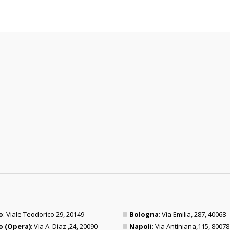
o
: Viale Teodorico 29, 20149
Bologna
: Via Emilia, 287, 40068
o (Opera)
: Via A. Diaz ,24, 20090
Napoli
: Via Antiniana,115, 80078