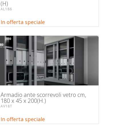
(H)
AL186
In offerta speciale
Armadio ante scorrevoli vetro cm,
180 x 45 x 200(H.)
AV18T
In offerta speciale