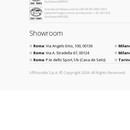
Certificato NÂ°8557
Azienda certificata a norma UNI EN ISO 14001:2015
Codice dell'organismo di certificazione: 1-421-001-025
Certificato NÂ°6595
Showroom
Roma
: Via Angelo Emo, 100, 00136
Milan
Roma
: Via A. Stradella 67, 00124
Milan
Roma
: P.le dello Sport,1/b (Cava de Selci)
Torin
Ufficiostile S.p.A. © Copyright 2026. All Rights Reserved.