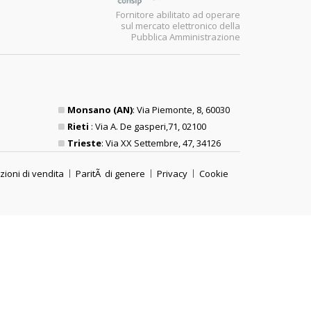
Fornitore abilitato ad operare
sul mercato elettronico della
Pubblica Amministrazione
Monsano (AN)
: Via Piemonte, 8, 60030
Rieti
: Via A. De gasperi,71, 02100
Trieste
: Via XX Settembre, 47, 34126
zioni di vendita
ParitÃ di genere
Privacy
Cookie