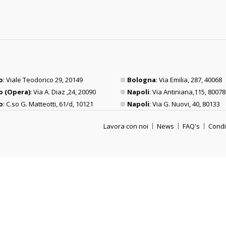
o
: Viale Teodorico 29, 20149
Bologna
: Via Emilia, 287, 40068
o (Opera)
: Via A. Diaz ,24, 20090
Napoli
: Via Antiniana,115, 80078
o
: C.so G. Matteotti, 61/d, 10121
Napoli
: Via G. Nuovi, 40, 80133
Lavora con noi
News
FAQ's
Condi