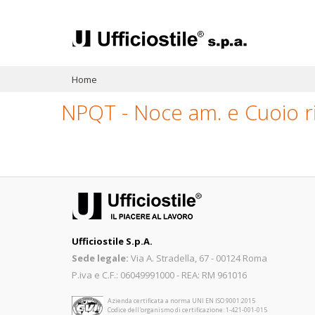
Home
NPQT - Noce am. e Cuoio ri
Ufficiostile S.p.A.
Sede legale:
Via A. Stradella, 67 - 00124 Roma
P.iva e C.F.: 06049991000 - REA: RM 961016
Azienda certificata a norma UNI EN ISO 9001:2015
Codice dell'organismo di certificazione: 1-421-001-015