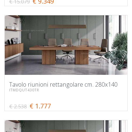
€ 9.349
€ 15.079
Tavolo riunioni rettangolare cm. 280x140
ITMDQUT430TR
€ 1.777
€ 2.538