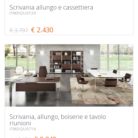
Scrivania allungo e cassettiera
ITMDQU0720
€ 2.430
€ 3.797
Scrivania, allungo, boiserie e tavolo
riunioni
ITMDQU0716