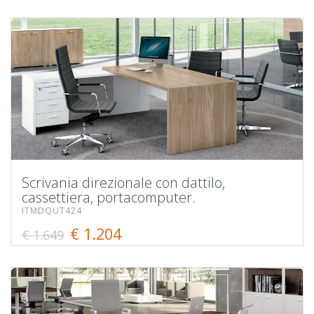
Scrivania direzionale con dattilo,
cassettiera, portacomputer.
ITMDQUT424
€ 1.204
€ 1.649