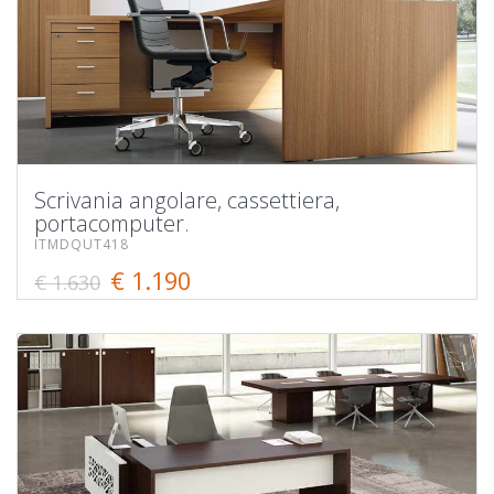
Scrivania angolare, cassettiera,
portacomputer.
ITMDQUT418
€ 1.190
€ 1.630