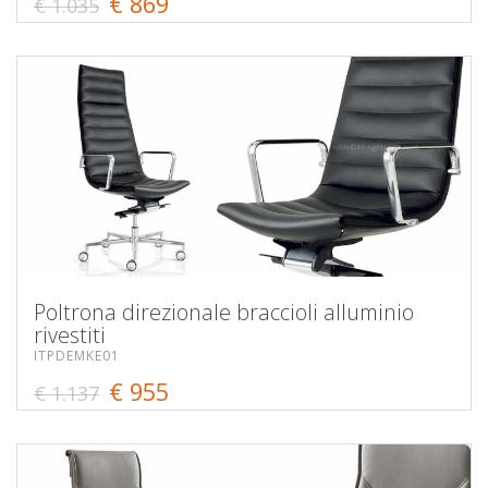
€ 869
€ 1.035
Poltrona direzionale braccioli alluminio
rivestiti
ITPDEMKE01
€ 955
€ 1.137