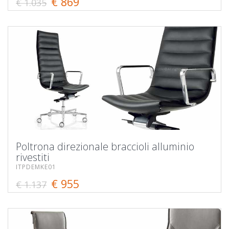
€ 869
€ 1.035
Poltrona direzionale braccioli alluminio
rivestiti
ITPDEMKE01
€ 955
€ 1.137