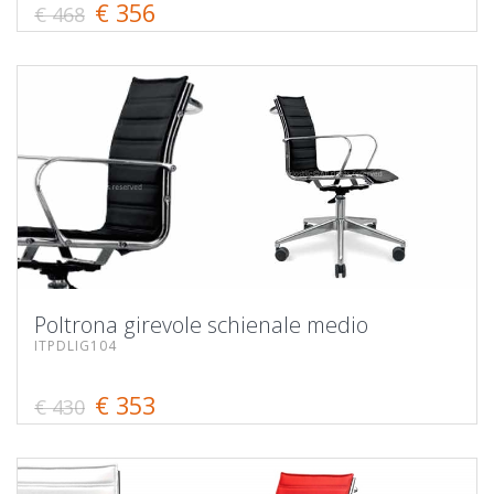
€ 356
€ 468
Poltrona girevole schienale medio
ITPDLIG104
€ 353
€ 430