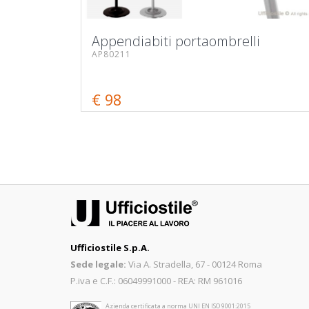
Appendiabiti portaombrelli
AP80211
€ 98
Ufficiostile S.p.A.
Sede legale:
Via A. Stradella, 67 - 00124 Roma
P.iva e C.F.: 06049991000 - REA: RM 961016
Azienda certificata a norma UNI EN ISO 9001:2015