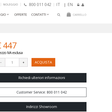
800 011 042
IT
EN
|
NOLEGGIO
GIO
OFFERTE
CONTATTI
CARRELLO
€ 447
ezzo IVA esclusa
ACQUISTA
Richiedi ulteriori informazioni
Customer Service: 800 011 042
Indirizzi Showroom