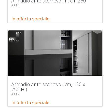
Armadio ante scorrevoli h. cm.250
AA15
In offerta speciale
Armadio ante scorrevoli cm, 120 x
250(H.)
AA12
In offerta speciale