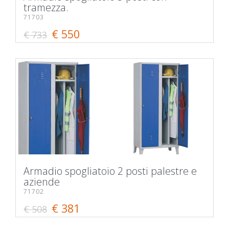
tramezza.
71703
€ 550
€ 733
Armadio spogliatoio 2 posti palestre e
aziende
71702
€ 381
€ 508