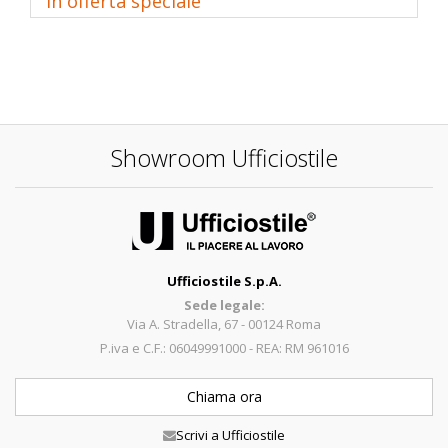
In offerta speciale
Showroom Ufficiostile
Ufficiostile S.p.A.
Sede legale:
Via A. Stradella, 67 - 00124 Roma
P.iva e C.F.: 06049991000 - REA: RM 961016
Chiama ora
Scrivi a Ufficiostile