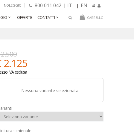
800 011 042
IT
EN
|
NOLEGGIO
GIO
OFFERTE
CONTATTI
CARRELLO
 2.500
€ 2.125
ezzo IVA esclusa
Nessuna variante selezionata
arianti
initura schienale