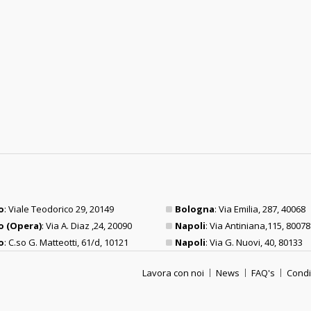
o
: Viale Teodorico 29, 20149
Bologna
: Via Emilia, 287, 40068
o (Opera)
: Via A. Diaz ,24, 20090
Napoli
: Via Antiniana,115, 80078
o
: C.so G. Matteotti, 61/d, 10121
Napoli
: Via G. Nuovi, 40, 80133
Lavora con noi
News
FAQ's
Condi