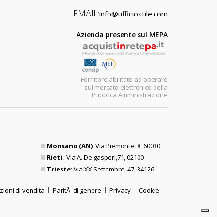
EMAIL:
info@ufficiostile.com
Azienda presente sul MEPA
Fornitore abilitato ad operare
sul mercato elettronico della
Pubblica Amministrazione
Monsano (AN)
: Via Piemonte, 8, 60030
Rieti
: Via A. De gasperi,71, 02100
Trieste
: Via XX Settembre, 47, 34126
zioni di vendita
ParitÃ di genere
Privacy
Cookie