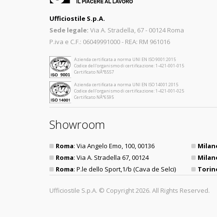
Ufficiostile S.p.A.
Sede legale:
Via A. Stradella, 67 - 00124 Roma
P.iva e C.F.: 06049991000 - REA: RM 961016
Azienda certificata a norma UNI EN ISO 9001:2015
Codice dell'organismo di certificazione: 1-421-001-015
Certificato NÂ°8557
Azienda certificata a norma UNI EN ISO 14001:2015
Codice dell'organismo di certificazione: 1-421-001-025
Certificato NÂ°6595
Showroom
Roma
: Via Angelo Emo, 100, 00136
Milan
Roma
: Via A. Stradella 67, 00124
Milan
Roma
: P.le dello Sport,1/b (Cava de Selci)
Torin
Ufficiostile S.p.A. © Copyright 2026. All Rights Reserved.