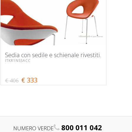
Sedia con sedile e schienale rivestiti.
ITKR1NSSACC
€ 333
€ 406
800 011 042
NUMERO VERDE