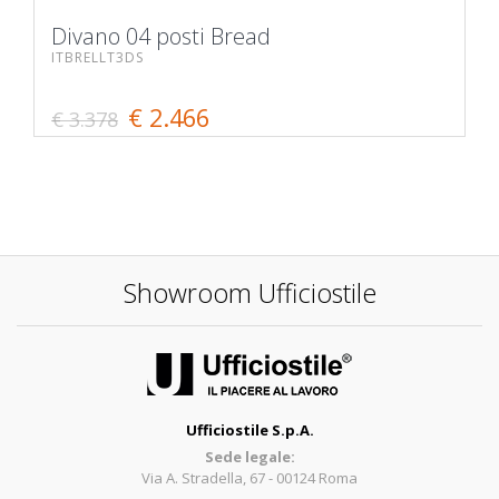
Divano 04 posti Bread
ITBRELLT3DS
€ 2.466
€ 3.378
Showroom Ufficiostile
Ufficiostile S.p.A.
Sede legale:
Via A. Stradella, 67 - 00124 Roma