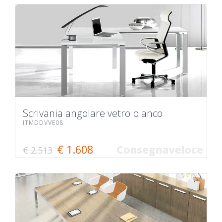
Scrivania angolare vetro bianco
ITMDDVVE08
€ 1.608
Consegnaveloce
€ 2.513