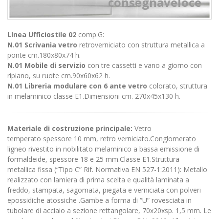
consegnaveloce
LInea Ufficiostile 02
comp.G:
N.01 Scrivania vetro
retroverniciato con struttura metallica a
ponte cm.180x80x74 h.
N.01 Mobile di servizio
con tre cassetti e vano a giorno con
ripiano, su ruote cm.90x60x62 h.
N.01 Libreria modulare con 6 ante vetro
colorato, struttura
in melaminico classe E1.Dimensioni cm. 270x45x130 h.
Materiale di costruzione principale:
Vetro
temperato spessore 10 mm, retro verniciato.Conglomerato
ligneo rivestito in nobilitato melaminico a bassa emissione di
formaldeide, spessore 18 e 25 mm.Classe E1.Struttura
metallica fissa (“Tipo C” Rif. Normativa EN 527-1:2011): Metallo
realizzato con lamiera di prima scelta e qualità laminata a
freddo, stampata, sagomata, piegata e verniciata con polveri
epossidiche atossiche .Gambe a forma di “U” rovesciata in
tubolare di acciaio a sezione rettangolare, 70x20xsp. 1,5 mm. Le