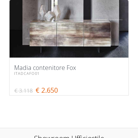
Madia contenitore Fox
ITADCAFO01
€ 2.650
€ 3.118