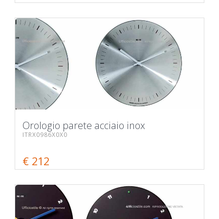
Orologio parete acciaio inox
ITRX0986X0X0
€ 212