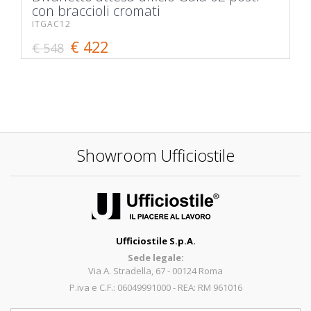
con braccioli cromati
ITGAC12
€ 422
€ 548
Showroom Ufficiostile
Ufficiostile S.p.A.
Sede legale:
Via A. Stradella, 67 - 00124 Roma
P.iva e C.F.: 06049991000 - REA: RM 961016