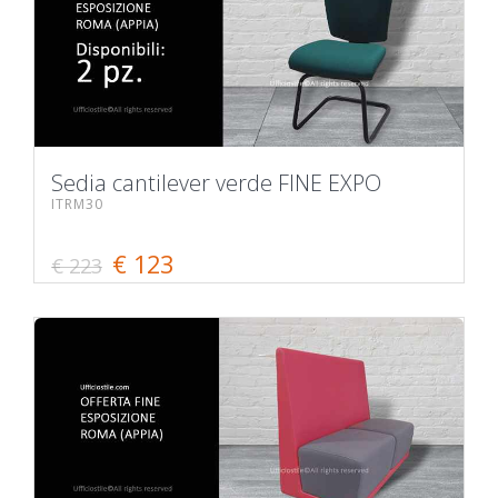
Sedia cantilever verde FINE EXPO
ITRM30
€ 123
€ 223