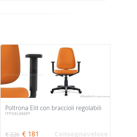
Poltrona Elit con braccioli regolabili
ITPOEL686FF
€ 181
Consegnaveloce
€ 226