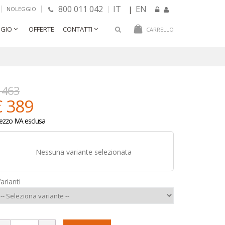
800 011 042
IT
EN
|
NOLEGGIO
GIO
OFFERTE
CONTATTI
CARRELLO
 463
€ 389
ezzo IVA esclusa
Nessuna variante selezionata
arianti