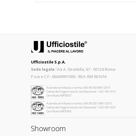
Ufficiostile S.p.A.
Sede legale:
Via A. Stradella, 67 - 00124 Roma
P.iva e C.F.: 06049991000 - REA: RM 961016
Azienda certificata a norma UNI EN ISO 9001:2015
Codice dell'organismo di certificazione: 1-421-001-015
Certificato NÂ°8557
Azienda certificata a norma UNI EN ISO 14001:2015
Codice dell'organismo di certificazione: 1-421-001-025
Certificato NÂ°6595
Showroom