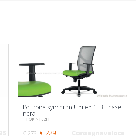
Poltrona synchron Uni en 1335 base
nera.
ITPOKIN102FF
€ 229
35
Consegnaveloce
€ 273