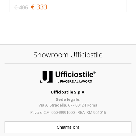
€ 333
€ 406
Showroom Ufficiostile
Ufficiostile S.p.A.
Sede legale:
Via A. Stradella, 67 - 00124 Roma
P.iva e C.F.: 06049991000 - REA: RM 961016
Chiama ora