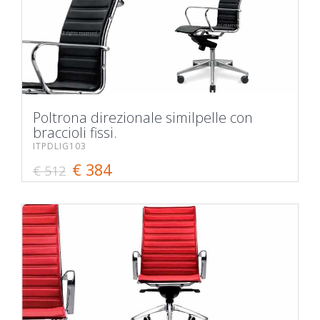
Poltrona direzionale similpelle con
braccioli fissi.
ITPDLIG103
€ 384
€ 512