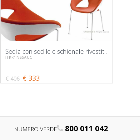
Sedia con sedile e schienale rivestiti.
ITKR1NSSACC
€ 333
€ 406
800 011 042
NUMERO VERDE