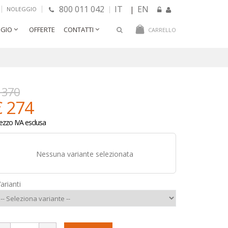
800 011 042
IT
EN
|
NOLEGGIO
GIO
OFFERTE
CONTATTI
CARRELLO
 370
€ 274
ezzo IVA esclusa
Nessuna variante selezionata
arianti