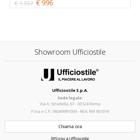
€ 996
€ 1.557
Showroom Ufficiostile
Ufficiostile S.p.A.
Sede legale:
Via A. Stradella, 67 - 00124 Roma
P.iva e C.F.: 06049991000 - REA: RM 961016
Chiama ora
Scrivi a Ufficiostile