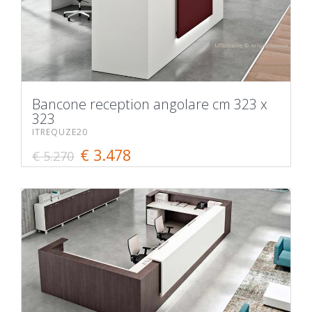
Bancone reception angolare cm 323 x
323
ITREQUZE20
€ 3.478
€ 5.270