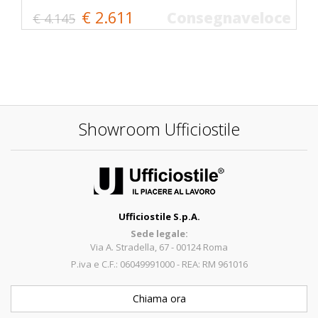
€ 2.611
Consegnaveloce
€ 4.145
Showroom Ufficiostile
Ufficiostile S.p.A.
Sede legale:
Via A. Stradella, 67 - 00124 Roma
P.iva e C.F.: 06049991000 - REA: RM 961016
Chiama ora