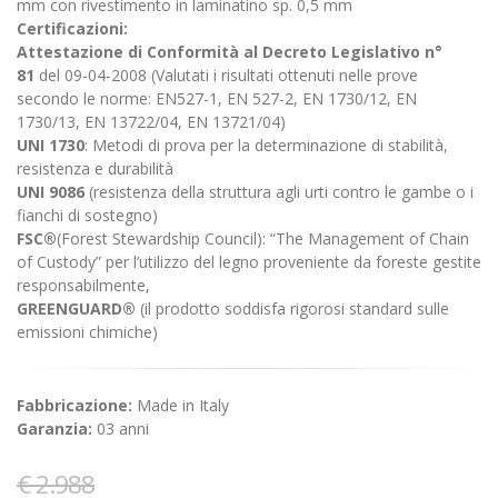
mm con rivestimento in laminatino sp. 0,5 mm
Certificazioni:
Attestazione di Conformità al Decreto Legislativo n°
81
del 09-04-2008 (Valutati i risultati ottenuti nelle prove
secondo le norme: EN527-1, EN 527-2, EN 1730/12, EN
1730/13, EN 13722/04, EN 13721/04)
UNI 1730
: Metodi di prova per la determinazione di stabilità,
resistenza e durabilità
UNI 9086
(resistenza della struttura agli urti contro le gambe o i
fianchi di sostegno)
FSC®
(Forest Stewardship Council): “The Management of Chain
of Custody” per l’utilizzo del legno proveniente da foreste gestite
responsabilmente,
GREENGUARD®
(il prodotto soddisfa rigorosi standard sulle
emissioni chimiche)
Fabbricazione:
Made in Italy
Garanzia:
03 anni
€ 2.988