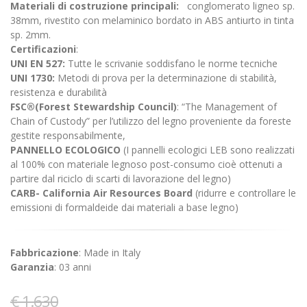
Materiali di costruzione principali:
conglomerato ligneo sp.
38mm, rivestito con melaminico bordato in ABS antiurto in tinta
sp. 2mm.
Certificazioni
:
UNI EN 527:
Tutte le scrivanie soddisfano le norme tecniche
UNI 1730:
Metodi di prova per la determinazione di stabilità,
resistenza e durabilità
FSC®(Forest Stewardship Council)
: “The Management of
Chain of Custody” per l’utilizzo del legno proveniente da foreste
gestite responsabilmente,
PANNELLO ECOLOGICO
(I pannelli ecologici LEB sono realizzati
al 100% con materiale legnoso post-consumo cioè ottenuti a
partire dal riciclo di scarti di lavorazione del legno)
CARB- California Air Resources Board
(ridurre e controllare le
emissioni di formaldeide dai materiali a base legno)
Fabbricazione
: Made in Italy
Garanzia
: 03 anni
€ 1.630