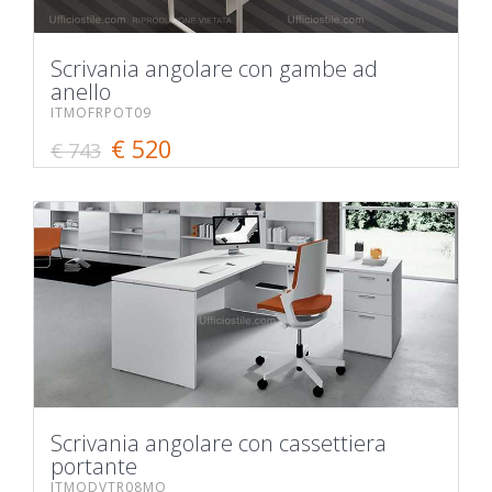
Scrivania angolare con gambe ad
anello
ITMOFRPOT09
€ 520
€ 743
Scrivania angolare con cassettiera
portante
ITMODVTR08MO