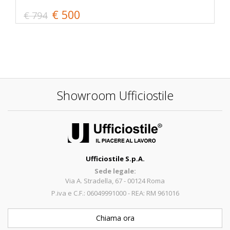
€ 500
€ 794
Showroom Ufficiostile
Ufficiostile S.p.A.
Sede legale:
Via A. Stradella, 67 - 00124 Roma
P.iva e C.F.: 06049991000 - REA: RM 961016
Chiama ora