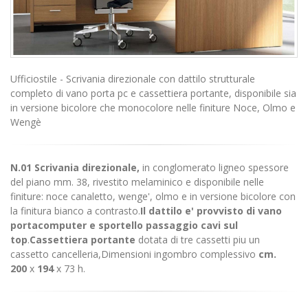
Ufficiostile - Scrivania direzionale con dattilo strutturale
completo di vano porta pc e cassettiera portante, disponibile sia
in versione bicolore che monocolore nelle finiture Noce, Olmo e
Wengè
N.01 Scrivania direzionale,
in conglomerato ligneo spessore
del piano mm. 38, rivestito melaminico e disponibile nelle
finiture: noce canaletto, wenge', olmo e in versione bicolore con
la finitura bianco a contrasto.
Il dattilo e' provvisto di vano
portacomputer e sportello passaggio cavi sul
top
.
Cassettiera portante
dotata di tre cassetti piu un
cassetto cancelleria,Dimensioni ingombro complessivo
cm.
200
x
194
x 73 h.