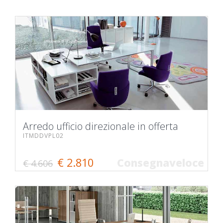
Arredo ufficio direzionale in offerta
ITMDDVPL02
€ 2.810
Consegnaveloce
€ 4.606