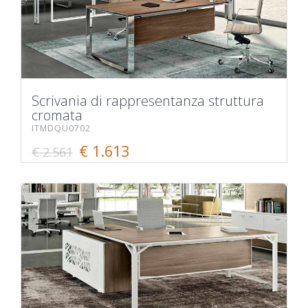
Scrivania di rappresentanza struttura
cromata
ITMDQU0702
€ 1.613
€ 2.561